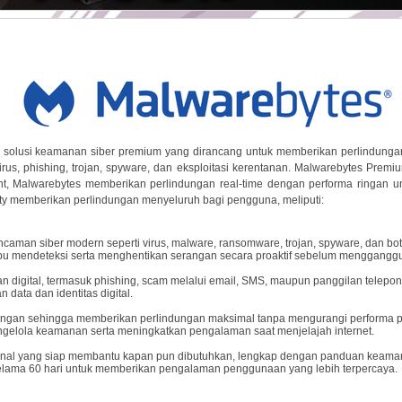
 solusi keamanan siber premium yang dirancang untuk memberikan perlindung
irus, phishing, trojan, spyware, dan eksploitasi kerentanan. Malwarebytes Premiu
t, Malwarebytes memberikan perlindungan real-time dengan performa ringan u
ty memberikan perlindungan menyeluruh bagi pengguna, meliputi:
ncaman siber modern seperti virus, malware, ransomware, trojan, spyware, dan b
mampu mendeteksi serta menghentikan serangan secara proaktif sebelum mengganggu
digital, termasuk phishing, scam melalui email, SMS, maupun panggilan telepon,
ata dan identitas digital.
ringan sehingga memberikan perlindungan maksimal tanpa mengurangi performa per
lola keamanan serta meningkatkan pengalaman saat menjelajah internet.
onal yang siap membantu kapan pun dibutuhkan, lengkap dengan panduan keamana
selama 60 hari untuk memberikan pengalaman penggunaan yang lebih terpercaya.