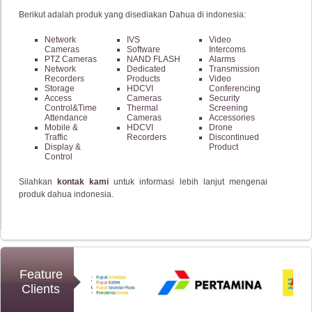
Berikut adalah produk yang disediakan Dahua di indonesia:
Network
IVS
Video
Cameras
Software
Intercoms
PTZ Cameras
NAND FLASH
Alarms
Network
Dedicated
Transmission
Recorders
Products
Video
Storage
HDCVI
Conferencing
Access
Cameras
Security
Control&Time
Thermal
Screening
Attendance
Cameras
Accessories
Mobile &
HDCVI
Drone
Traffic
Recorders
Discontinued
Display &
Product
Control
Silahkan
kontak kami
untuk informasi lebih lanjut mengenai
produk dahua indonesia.
Feature
Clients