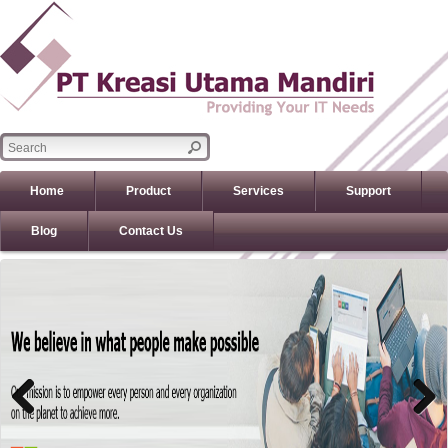
Home
Product
Services
Support
Blog
Contact Us
Previous
Previous
Next
Next