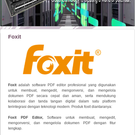
Foxit
Foxit
adalah
software
PDF
editor
profesional
yang
digunakan
untuk
membuat,
mengedit,
mengonversi,
dan
mengelola
dokumen
PDF
secara
cepat
dan
aman,
serta
mendukung
kolaborasi
dan
tanda
tangan
digital
dalam
satu
platform
terintegrasi
dengan
teknologi
modern. Produk foxit diantaranya:
Foxit PDF Editor,
Software
untuk
membuat,
mengedit,
mengonversi,
dan
mengelola
dokumen
PDF
dengan
fitur
lengkap.