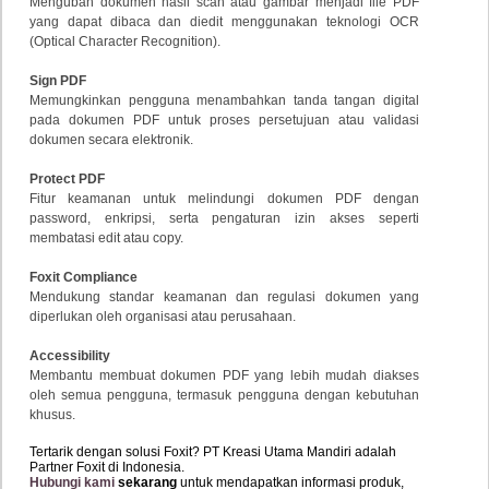
Mengubah
dokumen
hasil
scan
atau
gambar
menjadi
file
PDF
yang
dapat
dibaca
dan
diedit
menggunakan
teknologi
OCR
(
Optical
Character
Recognition).
Sign
PDF
Memungkinkan
pengguna
menambahkan
tanda
tangan
digital
pada
dokumen
PDF
untuk
proses
persetujuan
atau
validasi
dokumen
secara
elektronik.
Protect
PDF
Fitur
keamanan
untuk
melindungi
dokumen
PDF
dengan
password,
enkripsi,
serta
pengaturan
izin
akses
seperti
membatasi
edit
atau
copy.
Foxit
Compliance
Mendukung
standar
keamanan
dan
regulasi
dokumen
yang
diperlukan
oleh
organisasi
atau
perusahaan.
Accessibility
Membantu
membuat
dokumen
PDF
yang
lebih
mudah
diakses
oleh
semua
pengguna,
termasuk
pengguna
dengan
kebutuhan
khusus.
Tertarik dengan solusi Foxit? PT Kreasi Utama Mandiri adalah
Partner Foxit di Indonesia.
Hubungi kami
sekarang
untuk mendapatkan informasi produk,