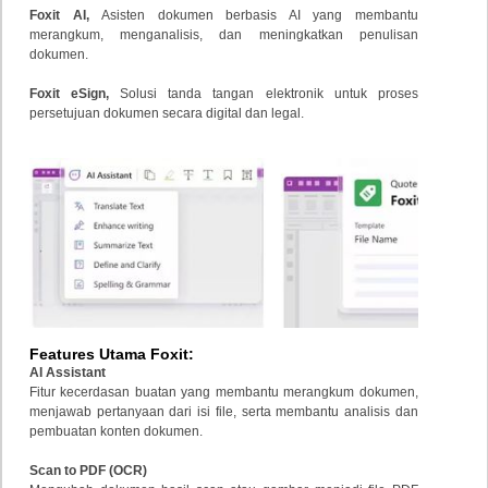
Foxit AI,
Asisten
dokumen
berbasis
AI
yang
membantu
merangkum,
menganalisis,
dan
meningkatkan
penulisan
dokumen.
Foxit eSign,
Solusi
tanda
tangan
elektronik
untuk
proses
persetujuan
dokumen
secara
digital
dan
legal.
Features Utama Foxit:
AI
Assistant
Fitur
kecerdasan
buatan
yang
membantu
merangkum
dokumen,
menjawab
pertanyaan
dari
isi
file,
serta
membantu
analisis
dan
pembuatan
konten
dokumen.
Scan
to
PDF (
OCR)