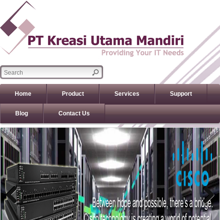
Home
Product
Services
Support
Blog
Contact Us
Previous
Previous
Next
Next