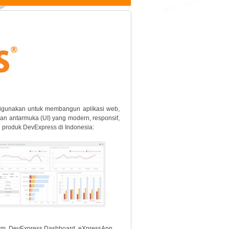
 digunakan untuk membangun aplikasi web,
an antarmuka (UI) yang modern, responsif,
ri produk DevExpress di Indonesia:
form, DevExpress Dashboard, eXpressApp