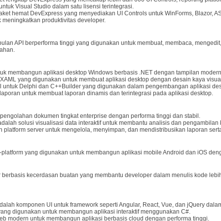
uk Visual Studio dalam satu lisensi terintegrasi.
aket hemat DevExpress yang menyediakan UI Controls untuk WinForms, Blazor, AS
 meningkatkan produktivitas developer.
ulan API berperforma tinggi yang digunakan untuk membuat, membaca, mengedit,
bahan.
uk membangun aplikasi desktop Windows berbasis .NET dengan tampilan modern 
 XAML yang digunakan untuk membuat aplikasi desktop dengan desain kaya visual d
al untuk Delphi dan C++Builder yang digunakan dalam pengembangan aplikasi des
laporan untuk membuat laporan dinamis dan terintegrasi pada aplikasi desktop.
 pengolahan dokumen tingkat enterprise dengan performa tinggi dan stabil.
adalah solusi visualisasi data interaktif untuk membantu analisis dan pengambilan 
h platform server untuk mengelola, menyimpan, dan mendistribusikan laporan sert
-platform yang digunakan untuk membangun aplikasi mobile Android dan iOS den
ur berbasis kecerdasan buatan yang membantu developer dalam menulis kode lebih 
dalah komponen UI untuk framework seperti Angular, React, Vue, dan jQuery da
yang digunakan untuk membangun aplikasi interaktif menggunakan C#.
eb modern untuk membangun aplikasi berbasis cloud dengan performa tinggi.