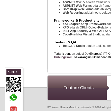
ASP.NET MVC 5
adalah framework 
ASP.NET Web Forms
adalah frame
Bootstrap Web Forms
adalah komp
Web Reporting
adalah tools pelap
Frameworks & Productivity
XAF (eXpressApp Framework)
ada
XPO
adalah ORM (Object-Relationa
.NET App Security & Web API Ser
CodeRush for Visual Studio
adalah
Testing & QA
TestCafe Studio
adalah tools autom
Tertarik dengan solusi DevExpress? PT Kr
Hubungi kami
sekarang
untuk mendapatka
Kontak
Sales
Feature Clients
PT Kreasi Utama Mandiri - Indonesia © 2026. All righ