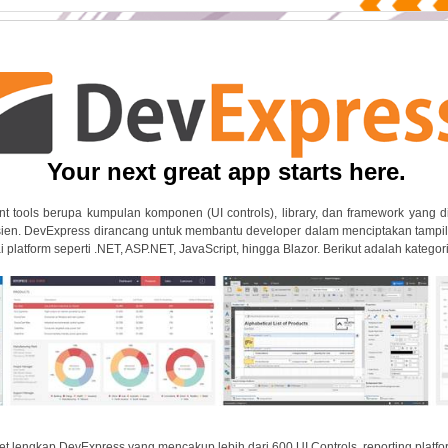
Your next great app starts here.
t tools berupa kumpulan komponen (UI controls), library, dan framework yang
isien. DevExpress dirancang untuk membantu developer dalam menciptakan tampil
 platform seperti .NET, ASP.NET, JavaScript, hingga Blazor. Berikut adalah katego
et lengkap DevExpress yang mencakup lebih dari 600 UI Controls, reporting plat