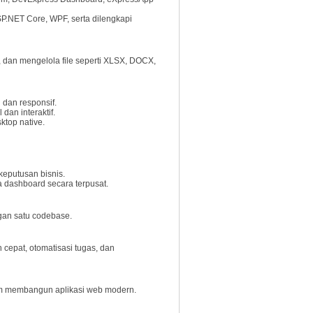
P.NET Core, WPF, serta dilengkapi
 dan mengelola file seperti XLSX, DOCX,
dan responsif.
an interaktif.
ktop native.
keputusan bisnis.
a dashboard secara terpusat.
gan satu codebase.
cepat, otomatisasi tugas, dan
lam membangun aplikasi web modern.