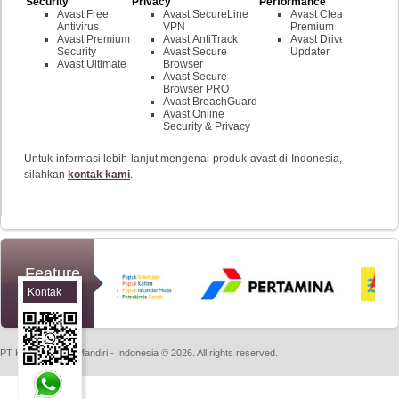
Security
Privacy
Performance
Avast Free
Avast SecureLine
Avast Cleanup
Antivirus
VPN
Premium
Avast Premium
Avast AntiTrack
Avast Driver
Security
Avast Secure
Updater
Avast Ultimate
Browser
Avast Secure
Browser PRO
Avast BreachGuard
Avast Online
Security & Privacy
Untuk informasi lebih lanjut mengenai produk avast di Indonesia,
silahkan
kontak kami
.
Feature
Clients
Kontak
Sales
PT Kreasi Utama Mandiri - Indonesia © 2026. All rights reserved.