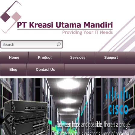
Home
Product
Services
Support
Blog
Contact Us
Previous
Previous
Next
Next