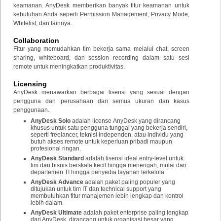
keamanan. AnyDesk memberikan banyak fitur keamanan untuk
kebutuhan Anda seperti Permission Management, Privacy Mode,
Whitelist, dan lainnya.
Collaboration
Fitur yang memudahkan tim bekerja sama melalui chat, screen
sharing, whiteboard, dan session recording dalam satu sesi
remote untuk meningkatkan produktivitas.
Licensing
AnyDesk menawarkan berbagai lisensi yang sesuai dengan
pengguna dan perusahaan dari semua ukuran dan kasus
penggunaan.
AnyDesk Solo
adalah
license
AnyDesk yang dirancang
khusus untuk satu pengguna tunggal yang bekerja sendiri,
seperti freelancer, teknisi independen, atau individu yang
butuh akses remote untuk keperluan pribadi maupun
profesional ringan.
AnyDesk Standard
adalah lisensi ideal entry-level untuk
tim dan bisnis berskala kecil hingga menengah, mulai dari
departemen TI hingga penyedia layanan terkelola.
AnyDesk Advance
adalah paket paling populer yang
ditujukan untuk tim IT dan technical support yang
membutuhkan fitur manajemen lebih lengkap dan kontrol
lebih dalam.
AnyDesk Ultimate
adalah paket enterprise paling lengkap
dari AnyDesk, dirancang untuk organisasi besar yang