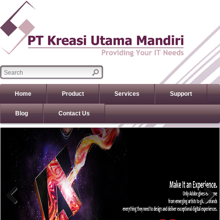
Home
Product
Services
Support
Blog
Contact Us
Previous
Previous
Next
Next