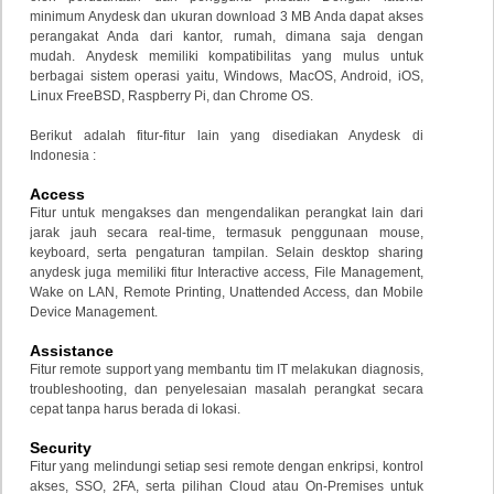
minimum Anydesk dan ukuran download 3 MB Anda dapat akses
perangakat Anda dari kantor, rumah, dimana saja dengan
mudah. Anydesk memiliki kompatibilitas yang mulus untuk
berbagai sistem operasi yaitu, Windows, MacOS, Android, iOS,
Linux FreeBSD, Raspberry Pi, dan Chrome OS.
Berikut adalah fitur-fitur lain yang disediakan Anydesk di
Indonesia :
Access
Fitur untuk mengakses dan mengendalikan perangkat lain dari
jarak jauh secara real-time, termasuk penggunaan mouse,
keyboard, serta pengaturan tampilan. Selain desktop sharing
anydesk juga memiliki fitur Interactive access, File Management,
Wake on LAN, Remote Printing, Unattended Access, dan Mobile
Device Management.
Assistance
Fitur remote support yang membantu tim IT melakukan diagnosis,
troubleshooting, dan penyelesaian masalah perangkat secara
cepat tanpa harus berada di lokasi.
Security
Fitur yang melindungi setiap sesi remote dengan enkripsi, kontrol
akses, SSO, 2FA, serta pilihan Cloud atau On-Premises untuk