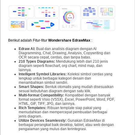
Berikut adalah Fitur-fitur
Wondershare EdrawMax
:
Edraw AI:
Buat dan analisis diagram dengan AI
Diagramming, Chat, Drawing, Analysis, Copywriting dan
OCR secara cepat, cerdas, dan tanpa batas.
210 Types Diagrams:
Mendukung lebih dari 210 jenis
diagram seperti flowchart, org chart, mind map, dan
lainnya.
Intelligent Symbol Libraries:
Koleksi simbol cerdas yang
lengkap untuk berbagai kategori desain dan
menambahkan simbol sendiri.
Smart Shapes:
Bentuk otomatis yang mudah disesuaikan
sesuai kebutuhan diagram dengan satu klik.
Multi-format Compatibility:
Kompatibel dengan banyak
format seperti Visio (VSSX), Excel, PowerPoint, Word, PDF,
HTML, GIF, TIFF, JPG, dan lainnya.
Rich Templates:
Ribuan template siap pakai yang
memudahkan dan mempercepat pembuatan berbagai
jenis diagram.
Utilize Devices Seamlessly:
Gunakan EdrawMax di
berbagai perangkat baik desktop, tablet, atau web dengan
pengalaman yang mulus dan terintegrasi.