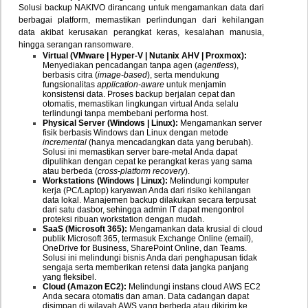
Solusi backup NAKIVO dirancang untuk mengamankan data dari
berbagai platform, memastikan perlindungan dari kehilangan
data akibat kerusakan perangkat keras, kesalahan manusia,
hingga serangan ransomware.
Virtual (VMware | Hyper-V | Nutanix AHV | Proxmox):
Menyediakan pencadangan tanpa agen (
agentless
),
berbasis citra (
image-based
), serta mendukung
fungsionalitas
application-aware
untuk menjamin
konsistensi data. Proses backup berjalan cepat dan
otomatis, memastikan lingkungan virtual Anda selalu
terlindungi tanpa membebani performa host.
Physical Server (Windows | Linux):
Mengamankan server
fisik berbasis Windows dan Linux dengan metode
incremental
(hanya mencadangkan data yang berubah).
Solusi ini memastikan server bare-metal Anda dapat
dipulihkan dengan cepat ke perangkat keras yang sama
atau berbeda (
cross-platform recovery
).
Workstations (Windows | Linux):
Melindungi komputer
kerja (PC/Laptop) karyawan Anda dari risiko kehilangan
data lokal. Manajemen backup dilakukan secara terpusat
dari satu dasbor, sehingga admin IT dapat mengontrol
proteksi ribuan workstation dengan mudah.
SaaS (Microsoft 365):
Mengamankan data krusial di cloud
publik Microsoft 365, termasuk Exchange Online (email),
OneDrive for Business, SharePoint Online, dan Teams.
Solusi ini melindungi bisnis Anda dari penghapusan tidak
sengaja serta memberikan retensi data jangka panjang
yang fleksibel.
Cloud (Amazon EC2):
Melindungi instans cloud AWS EC2
Anda secara otomatis dan aman. Data cadangan dapat
disimpan di wilayah AWS yang berbeda atau dikirim ke