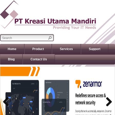
Home
Product
Services
Support
Blog
Contact Us
Previous
Previous
Next
Next