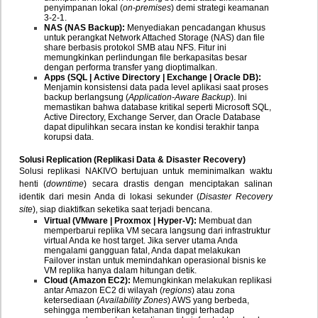
penyimpanan lokal (
on-premises
) demi strategi keamanan
3-2-1.
NAS (NAS Backup):
Menyediakan pencadangan khusus
untuk perangkat Network Attached Storage (NAS) dan file
share berbasis protokol SMB atau NFS. Fitur ini
memungkinkan perlindungan file berkapasitas besar
dengan performa transfer yang dioptimalkan.
Apps (SQL | Active Directory | Exchange | Oracle DB):
Menjamin konsistensi data pada level aplikasi saat proses
backup berlangsung (
Application-Aware Backup
). Ini
memastikan bahwa database kritikal seperti Microsoft SQL,
Active Directory, Exchange Server, dan Oracle Database
dapat dipulihkan secara instan ke kondisi terakhir tanpa
korupsi data.
Solusi Replication (Replikasi Data & Disaster Recovery)
Solusi replikasi NAKIVO bertujuan untuk meminimalkan waktu
henti (
downtime
) secara drastis dengan menciptakan salinan
identik dari mesin Anda di lokasi sekunder (
Disaster Recovery
site
), siap diaktifkan seketika saat terjadi bencana.
Virtual (VMware | Proxmox | Hyper-V):
Membuat dan
memperbarui replika VM secara langsung dari infrastruktur
virtual Anda ke host target. Jika server utama Anda
mengalami gangguan fatal, Anda dapat melakukan
Failover instan untuk memindahkan operasional bisnis ke
VM replika hanya dalam hitungan detik.
Cloud (Amazon EC2):
Memungkinkan melakukan replikasi
antar Amazon EC2 di wilayah (
regions
) atau zona
ketersediaan (
Availability Zones
) AWS yang berbeda,
sehingga memberikan ketahanan tinggi terhadap